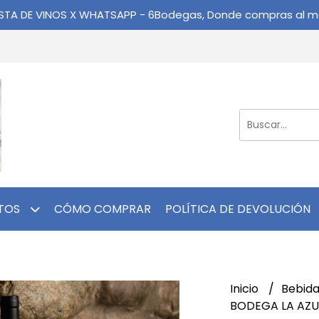
ISTA DE VINOS X WHATSAPP - 6Bodegas, Donde compras al me
TOS
CÓMO COMPRAR
POLÍTICA DE DEVOLUCIÓN
Inicio
Bebid
BODEGA LA AZ